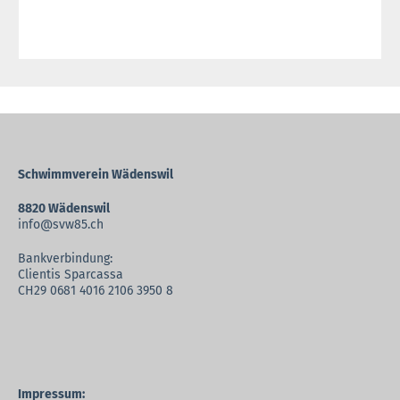
Schwimmverein Wädenswil
8820 Wädenswil
info@svw85.ch
Bankverbindung:
Clientis Sparcassa
CH29 0681 4016 2106 3950 8
Impressum: