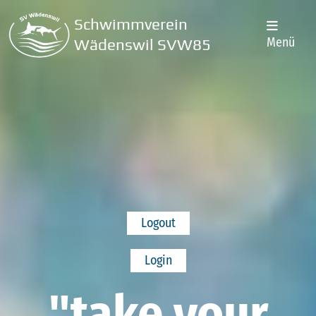
Schwimmverein
Menü
Wädenswil SVW85
Logout
Login
"take your