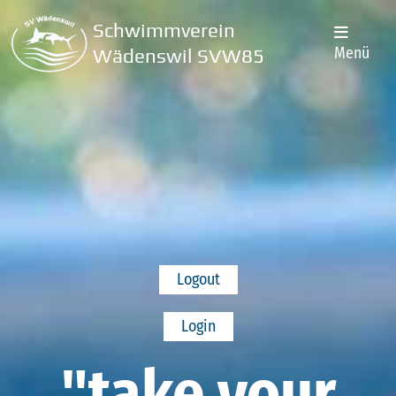
Schwimmverein
Menü
Wädenswil SVW85
Logout
Login
"take your