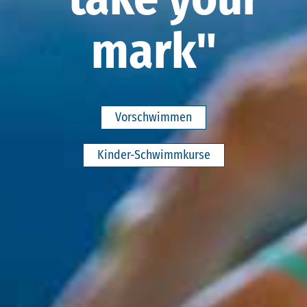
mark"
Vorschwimmen
Kinder-Schwimmkurse