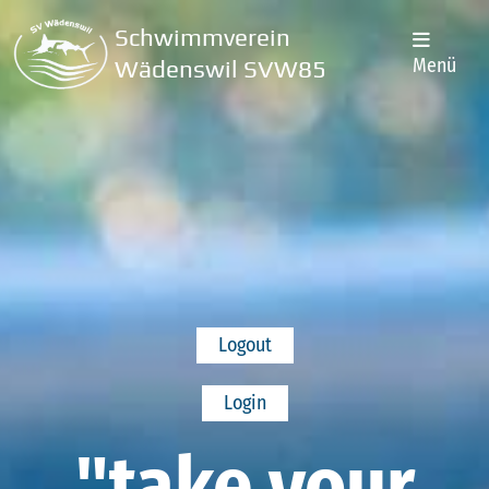
Schwimmverein
Menü
Wädenswil SVW85
Logout
Login
"take your