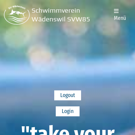
Schwimmverein
Menü
Wädenswil SVW85
Logout
Login
"take your