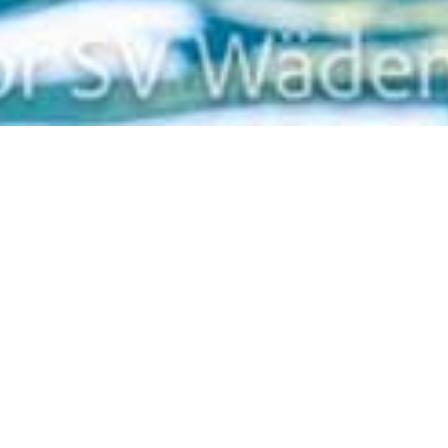
Zurück
Futura Teil 2 (25m)
Wann
Samstag 14.03.2026 (ganztägig)
Termin zum Kalender hinzufügen (.ics)